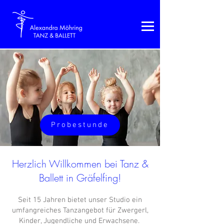
Probestunde
Herzlich Willkommen bei Tanz &
Ballett in Gräfelfing!
Seit 15 Jahren bietet unser Studio ein
umfangreiches Tanzangebot für Zwergerl,
Kinder, Jugendliche und Erwachsene.