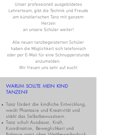
Unser professionell ausgebildetes
Lehrerteam, gibt die Technik und Freude
am künstlerischen Tanz mit ganzem
Herzen
an unsere Schüler weiter!
Alle neuen tanzbegeisterten Schüler
haben die Möglichkeit sich telefonisch
oder per E-Mail für eine Schnupperstunde
anzumelden.
Wir freuen uns sehr auf euch!
WARUM SOLLTE MEIN KIND
TANZEN?
Tanz fördert die kindliche Entwicklung,
weckt Phantasie und Kreativität und
stärkt das Selbstbewusstsein.
Tanz schult Ausdauer, Kraft,
Koordination, Beweglichkeit und
Balance ganz ohne Wettbewerbsdruck.