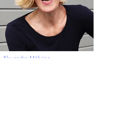
Alexandra Möhring
Das Tanz & Ballettstudio Gräfelfing
leite ich seit über 15 Jahren.
Zusammen mit meinem
professionellen Lehrerteam, möchte
ich unseren Schülern einen
modernen, ihrem Alter
entsprechenden Unterricht anbieten,
der Ihnen viel Freude an Bewegung
und Musik vermittelt.