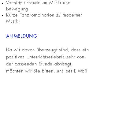
Vermittelt Freude an Musik und
Bewegung
Kurze Tanzkombination zu moderner
Musik
ANMELDUNG
Da wir davon überzeugt sind, dass ein
positives Unterrichtserlebnis sehr von
der passenden Stunde abhängt,
möchten wir Sie bitten, uns per
E-Mail
oder Telefon (089/89 86 07 77) zu
kontaktieren um eine kostenfreie und
unverbindliche Probestunde zu
vereinbaren.
Wir freuen uns, Sie kennen zu lernen!
Probestunde