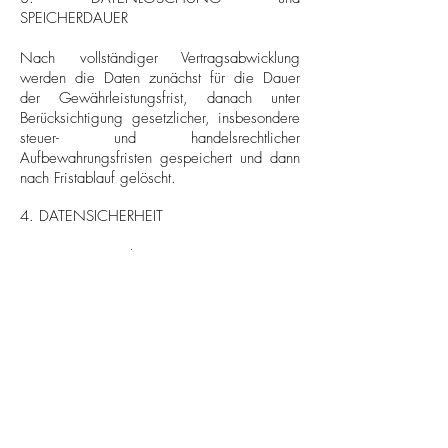
SPEICHERDAUER
Nach vollständiger Vertragsabwicklung
werden die Daten zunächst für die Dauer
der Gewährleistungsfrist, danach unter
Berücksichtigung gesetzlicher, insbesondere
steuer- und handelsrechtlicher
Aufbewahrungsfristen gespeichert und dann
nach Fristablauf gelöscht.
4. DATENSICHERHEIT
Unsere Webseite nutzt aus
Sicherheitsgründen und zum Schutz der
Übertragung vertraulicher Inhalte eine SSL-
bzw. TLS-Verschlüsselung.
Wenn die SSL- bzw. TLS-Verschlüsselung
aktiviert ist, können die Daten, die Sie an
uns übermitteln, nicht von Dritten mitgelesen
werden.
5. RECHTE DES BETROFFENEN