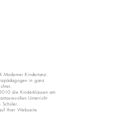
ch Moderner Kindertanz.
Tanzpädagogen in ganz
chtet.
it 2010 die Kinderklassen am
antasievollen Unterricht
 Schüler.
auf Ihrer Webseite