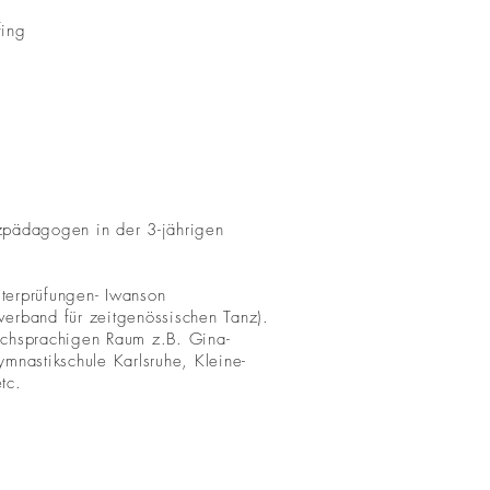
fing
zpädagogen in der 3-jährigen
iterprüfungen- Iwanson
erband für zeitgenössischen Tanz).
schsprachigen Raum z.B. Gina-
mnastikschule Karlsruhe, Kleine-
tc.