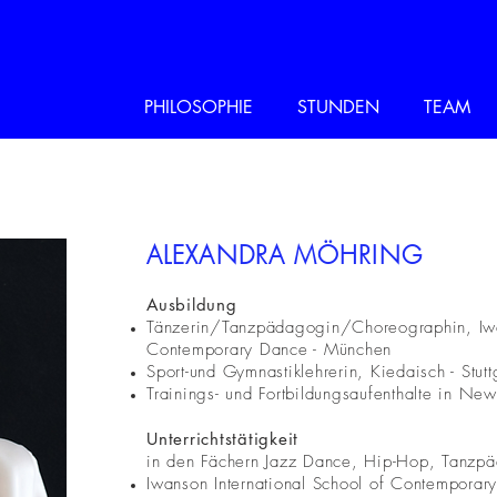
PHILOSOPHIE
STUNDEN
TEAM
ALEXANDRA MÖHRING
Ausbildung
Tänzerin/Tanzpädagogin/Choreographin, Iwan
Contemporary Dance - München
Sport-und Gymnastiklehrerin, Kiedaisch - Stutt
Trainings- und Fortbildungsaufenthalte in Ne
Unterrichtstätigkeit
in den Fächern Jazz Dance, Hip-Hop, Tanzp
Iwanson International School of Contempora