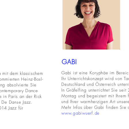
GABI
Gabi ist eine Koryphäe im Berei
a mit dem klassischem
Ihr Unterrichtskonzept wird von 
nommierten Heinz-Bosl-
Deutschland und Österreich unterri
dung absolvierte Sie
In Gräfelfing unterrichtet Sie se
Contemporary Dance
Montag und begeistert mit Ihrem f
 in Paris an der Rick
und Ihrer warmherzigen Art unsere
l De Danse Jazz.
Mehr Infos über Gabi finden Sie 
2014 Jazz für
www.gabiwuerf.de