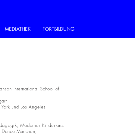
MEDIATHEK
FORTBILDUNG
son International School of
gart
w York und Los Angeles
ädagogik, Moderner Kindertanz
ry Dance München,